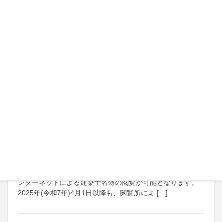
2025年9月11日
行政
【国土交通省】価格転嫁・取引適正化に関す
る今後の取組について
2025年4月1日
お知らせ
インターネットによる建築士名簿の閲覧が可
能となります。
これまで建築士名簿の閲覧は往訪閲覧(閲覧所における閲覧)
に限定されていたところ、2025年(令和7年)4月1日より、イ
ンターネットによる建築士名簿の閲覧が可能となります。
2025年(令和7年)4月1日以降も、閲覧所によ […]