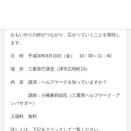
病気と寄り添いながら、”ヘルプマーク”を普及する活
動をされている小﨑麻莉絵さんの活動や今後に向けた思
いなどを通じて、ヘルプマークについて知っていただく
ことにより、配慮が必要な方と支援ができる方とを結ぶ
おもいやりの絆がつながり、広がっていくことを期待し
ます。
日 時 平成30年8月10日（金） 10：00～11：40
場 所 三重県庁講堂（津市広明町13）
内 容 講演：ヘルプマークを知っていますか？
講師：小﨑麻莉絵氏（三重県ヘルプマーク・ア
ンバサダー）
入場料 無料
詳しくは、下記をクリックしてご覧ください。