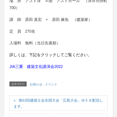
場 所 アスト津 ４階 アストホール （津市羽所町
700）
講 師 原田 真宏 + 原田 麻魚 （建築家）
定 員 270名
入場料 無料（当日先着順）
詳しくは、下記をクリックしてご覧ください。
JIA三重 建築文化講演会2022
カテゴリー
お知らせ
,
イベント
第63回建築士会全国大会「広島大会」ＷＥＢ配信し
ます。