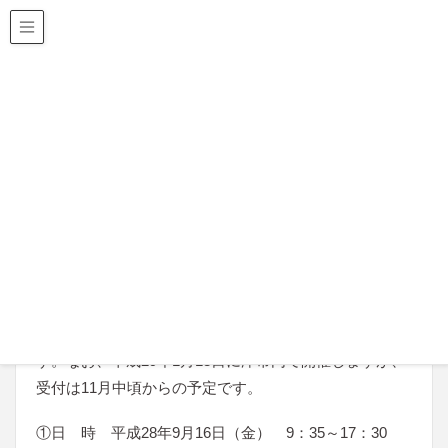
三重県建築士会
HOME
建築士会からのお知らせ
講習会
建築士定期講習会（①9月16日及び②10月1日）のお知らせ
2016年5月17日
講習会
建築士定期講習会（①9月16日及び②10
月1日）のお知らせ
三重県建築士会では、平成28年度建築士定期講習会
（①9月16日及び②10月1日）を下記により開催しま
す。なお、平成29年1月13日に津市内で開催しますが、
受付は11月中頃からの予定です。
①日 時 平成28年9月16日（金） 9：35～17：30